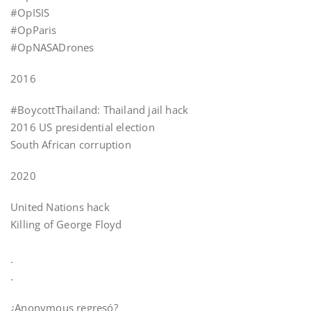
#OpISIS
#OpParis
#OpNASADrones
2016
#BoycottThailand: Thailand jail hack
2016 US presidential election
South African corruption
2020
United Nations hack
Killing of George Floyd
.
.
¿Anonymous regresó?