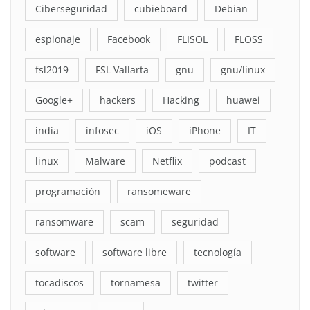
Ciberseguridad
cubieboard
Debian
espionaje
Facebook
FLISOL
FLOSS
fsl2019
FSL Vallarta
gnu
gnu/linux
Google+
hackers
Hacking
huawei
india
infosec
iOS
iPhone
IT
linux
Malware
Netflix
podcast
programación
ransomeware
ransomware
scam
seguridad
software
software libre
tecnología
tocadiscos
tornamesa
twitter