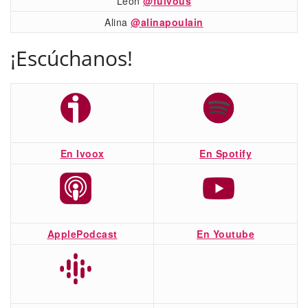
León
@fulvous
Alina
@alinapoulain
¡Escúchanos!
En Ivoox
En Spotify
ApplePodcast
En Youtube