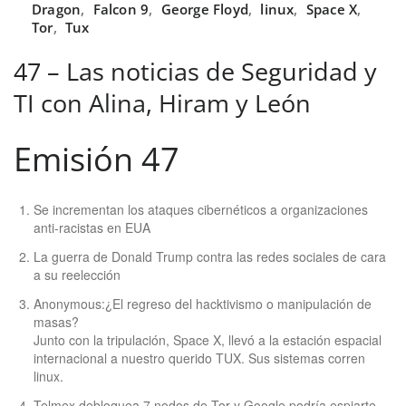
Dragon
,
Falcon 9
,
George Floyd
,
linux
,
Space X
,
Tor
,
Tux
47 – Las noticias de Seguridad y
TI con Alina, Hiram y León
Emisión 47
Se incrementan los ataques cibernéticos a organizaciones
anti-racistas en EUA
La guerra de Donald Trump contra las redes sociales de cara
a su reelección
Anonymous:¿El regreso del hacktivismo o manipulación de
masas?
Junto con la tripulación, Space X, llevó a la estación espacial
internacional a nuestro querido TUX. Sus sistemas corren
linux.
Telmex debloquea 7 nodos de Tor y Google podría espiarte