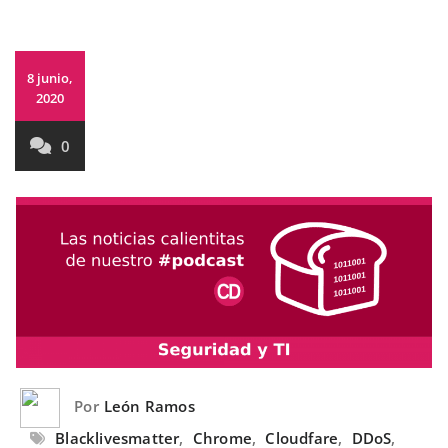
8 junio,
2020
0
Por
León Ramos
Blacklivesmatter
,
Chrome
,
Cloudfare
,
DDoS
,