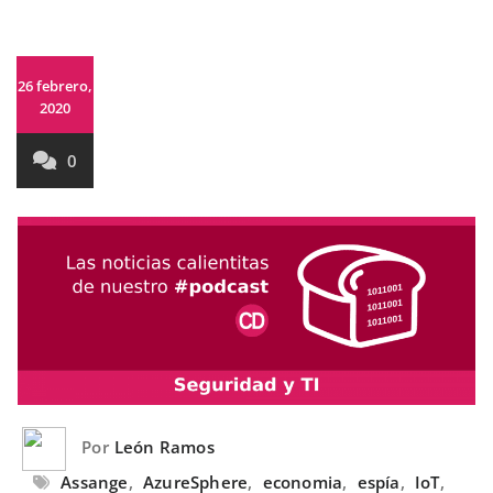
26 febrero,
2020
0
Por
León Ramos
Assange
,
AzureSphere
,
economia
,
espía
,
IoT
,