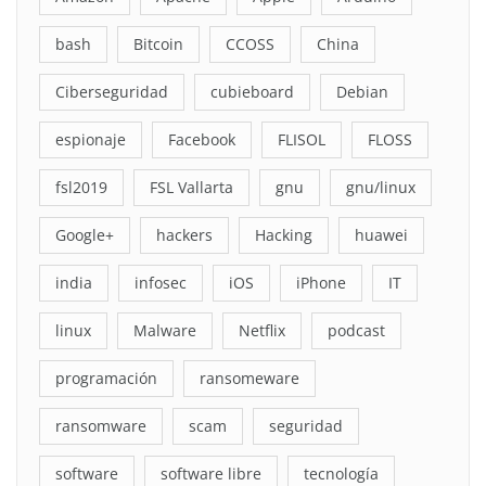
bash
Bitcoin
CCOSS
China
Ciberseguridad
cubieboard
Debian
espionaje
Facebook
FLISOL
FLOSS
fsl2019
FSL Vallarta
gnu
gnu/linux
Google+
hackers
Hacking
huawei
india
infosec
iOS
iPhone
IT
linux
Malware
Netflix
podcast
programación
ransomeware
ransomware
scam
seguridad
software
software libre
tecnología