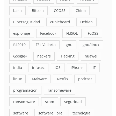
bash
Bitcoin
CCOSS
China
Ciberseguridad
cubieboard
Debian
espionaje
Facebook
FLISOL
FLOSS
fsl2019
FSL Vallarta
gnu
gnu/linux
Google+
hackers
Hacking
huawei
india
infosec
iOS
iPhone
IT
linux
Malware
Netflix
podcast
programación
ransomeware
ransomware
scam
seguridad
software
software libre
tecnología