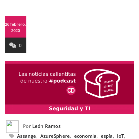
26 febrero,
2020
0
Por
León Ramos
Assange
,
AzureSphere
,
economia
,
espía
,
IoT
,