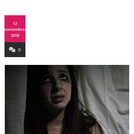
12
noviembre,
2018
0