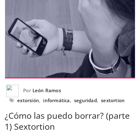
Por
León Ramos
extorsión
,
informática
,
seguridad
,
sextortion
¿Cómo las puedo borrar? (parte
1) Sextortion