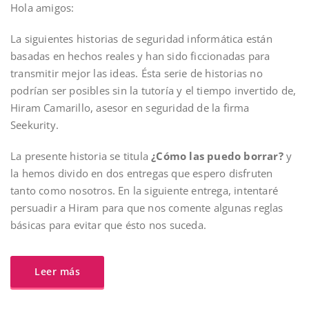
Hola amigos:
La siguientes historias de seguridad informática están
basadas en hechos reales y han sido ficcionadas para
transmitir mejor las ideas. Ésta serie de historias no
podrían ser posibles sin la tutoría y el tiempo invertido de,
Hiram Camarillo, asesor en seguridad de la firma
Seekurity.
La presente historia se titula
¿Cómo las puedo borrar?
y
la hemos divido en dos entregas que espero disfruten
tanto como nosotros. En la siguiente entrega, intentaré
persuadir a Hiram para que nos comente algunas reglas
básicas para evitar que ésto nos suceda.
Leer más