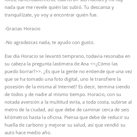
nada que me revele quién las subió. Tu descansa y
tranquilízate, yo voy a encontrar quién fue.
-Gracias Horacio
-No agradezcas nada, te ayudo con gusto.
Ese día Horacio se levantó temprano, todavía resonaba en
su cabeza la pregunta lastimera de Ana <<¿Cómo las
puedo borrar?>>. ¿Es que la gente no entiende que una vez
que se ha tomado una foto digital, uno le transfiere la
posesión de la misma al Internet? Es decir, termina siendo
de todos y de nadie al mismo tiempo. Horacio, con su
notada aversión a la multitud evita, a toda costa, subirse al
metro de la ciudad, así que debe de caminar cerca de seis
kilómetros hasta la oficina. Piensa que debe de reducir su
huella de carbono y mejorar su salud, así que vendió su
auto hace medio año.