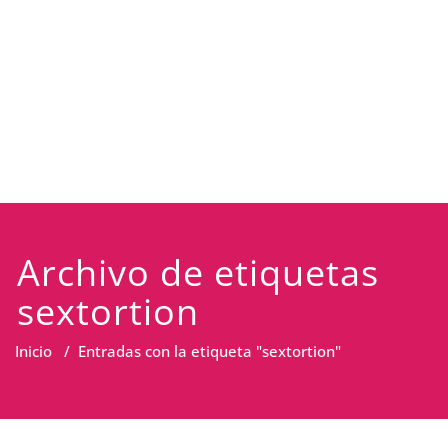
Archivo de etiquetas
sextortion
Inicio
/
Entradas con la etiqueta "sextortion"