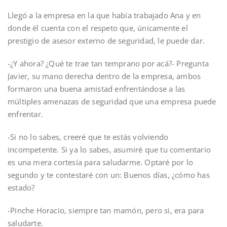
Llegó a la empresa en la que había trabajado Ana y en
donde él cuenta con el respeto que, únicamente el
prestigio de asesor externo de seguridad, le puede dar.
-¿Y ahora? ¿Qué te trae tan temprano por acá?- Pregunta
Javier, su mano derecha dentro de la empresa, ambos
formaron una buena amistad enfrentándose a las
múltiples amenazas de seguridad que una empresa puede
enfrentar.
-Si no lo sabes, creeré que te estás volviendo
incompetente. Si ya lo sabes, asumiré que tu comentario
es una mera cortesía para saludarme. Optaré por lo
segundo y te contestaré con un: Buenos días, ¿cómo has
estado?
-Pinche Horacio, siempre tan mamón, pero si, era para
saludarte.