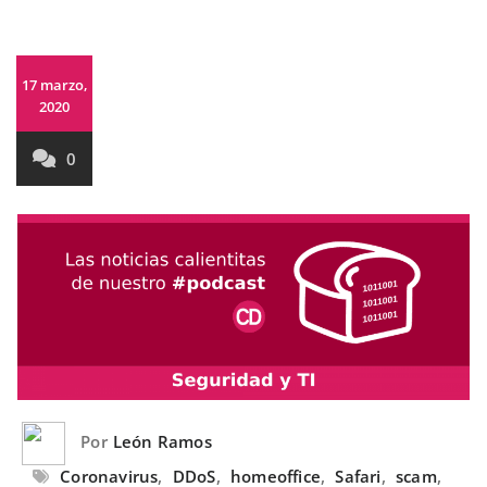
17 marzo,
2020
0
Por
León Ramos
Coronavirus
,
DDoS
,
homeoffice
,
Safari
,
scam
,