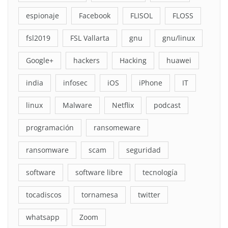
espionaje
Facebook
FLISOL
FLOSS
fsl2019
FSL Vallarta
gnu
gnu/linux
Google+
hackers
Hacking
huawei
india
infosec
iOS
iPhone
IT
linux
Malware
Netflix
podcast
programación
ransomeware
ransomware
scam
seguridad
software
software libre
tecnología
tocadiscos
tornamesa
twitter
whatsapp
Zoom