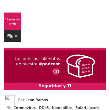
17 marzo,
2020
0
Por
León Ramos
Coronavirus
,
DDoS
,
homeoffice
,
Safari
,
scam
,