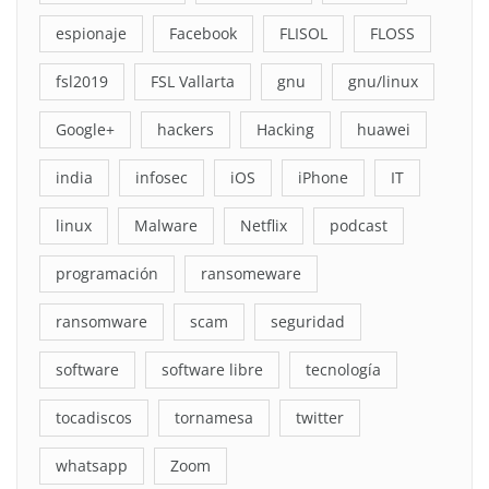
espionaje
Facebook
FLISOL
FLOSS
fsl2019
FSL Vallarta
gnu
gnu/linux
Google+
hackers
Hacking
huawei
india
infosec
iOS
iPhone
IT
linux
Malware
Netflix
podcast
programación
ransomeware
ransomware
scam
seguridad
software
software libre
tecnología
tocadiscos
tornamesa
twitter
whatsapp
Zoom