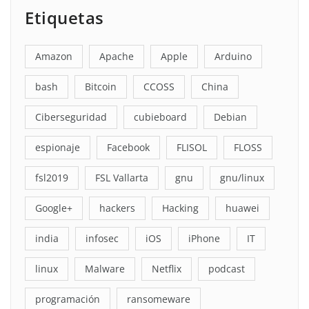
Etiquetas
Amazon
Apache
Apple
Arduino
bash
Bitcoin
CCOSS
China
Ciberseguridad
cubieboard
Debian
espionaje
Facebook
FLISOL
FLOSS
fsl2019
FSL Vallarta
gnu
gnu/linux
Google+
hackers
Hacking
huawei
india
infosec
iOS
iPhone
IT
linux
Malware
Netflix
podcast
programación
ransomeware