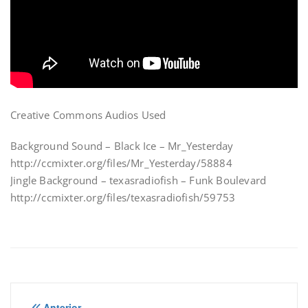
Creative Commons Audios Used
Background Sound – Black Ice – Mr_Yesterday
http://ccmixter.org/files/Mr_Yesterday/58884
Jingle Background – texasradiofish – Funk Boulevard
http://ccmixter.org/files/texasradiofish/59753
Anterior