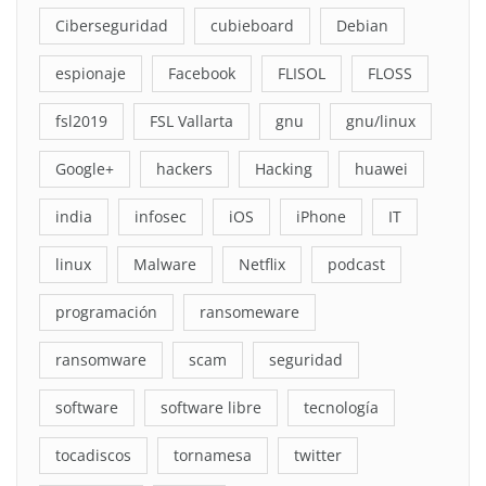
Ciberseguridad
cubieboard
Debian
espionaje
Facebook
FLISOL
FLOSS
fsl2019
FSL Vallarta
gnu
gnu/linux
Google+
hackers
Hacking
huawei
india
infosec
iOS
iPhone
IT
linux
Malware
Netflix
podcast
programación
ransomeware
ransomware
scam
seguridad
software
software libre
tecnología
tocadiscos
tornamesa
twitter