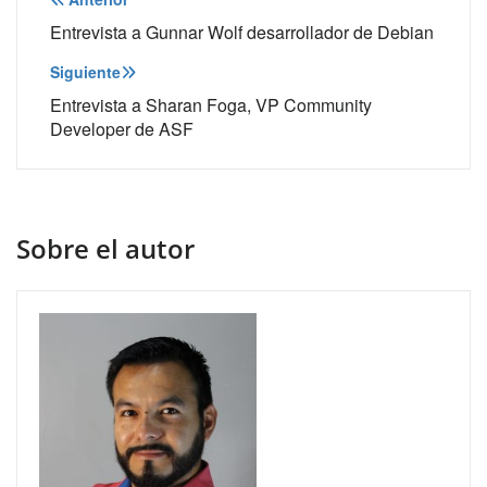
Navegación
de
Entrevista a Gunnar Wolf desarrollador de Debian
entradas
Siguiente
Entrevista a Sharan Foga, VP Community
Developer de ASF
Sobre el autor