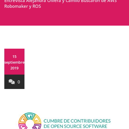
Entrevista Alejandra Olvera y Camilo Buscarón de AWS
Robomaker y ROS
15
septiembre,
2019
0