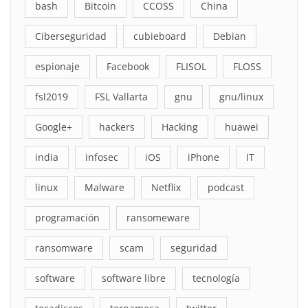
bash
Bitcoin
CCOSS
China
Ciberseguridad
cubieboard
Debian
espionaje
Facebook
FLISOL
FLOSS
fsl2019
FSL Vallarta
gnu
gnu/linux
Google+
hackers
Hacking
huawei
india
infosec
iOS
iPhone
IT
linux
Malware
Netflix
podcast
programación
ransomeware
ransomware
scam
seguridad
software
software libre
tecnología