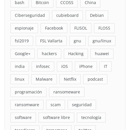
bash
Bitcoin
CCOSS
China
Ciberseguridad
cubieboard
Debian
espionaje
Facebook
FLISOL
FLOSS
fsl2019
FSL Vallarta
gnu
gnu/linux
Google+
hackers
Hacking
huawei
india
infosec
iOS
iPhone
IT
linux
Malware
Netflix
podcast
programación
ransomeware
ransomware
scam
seguridad
software
software libre
tecnología