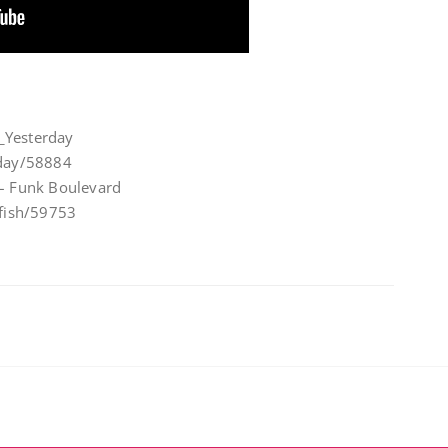
_Yesterday
rday/58884
 – Funk Boulevard
ofish/59753