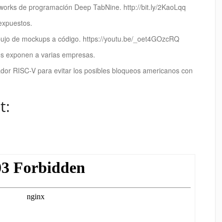
orks de programación Deep TabNine. http://bit.ly/2KaoLqq
expuestos.
ibujo de mockups a código. https://youtu.be/_oet4GOzcRQ
os exponen a varias empresas.
ador RISC-V para evitar los posibles bloqueos americanos con
t: