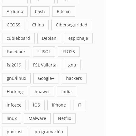
Arduino
bash
Bitcoin
CCOSS
China
Ciberseguridad
cubieboard
Debian
espionaje
Facebook
FLISOL
FLOSS
fsl2019
FSL Vallarta
gnu
gnu/linux
Google+
hackers
Hacking
huawei
india
infosec
iOS
iPhone
IT
linux
Malware
Netflix
podcast
programación