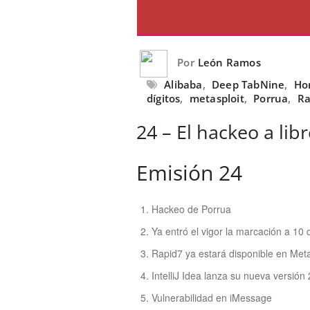
Por
León Ramos
Alibaba
,
Deep TabNine
,
Ho
dígitos
,
metasploit
,
Porrua
,
Ra
24 – El hackeo a lib
Emisión 24
Hackeo de Porrua
Ya entró el vigor la marcación a 10 d
Rapid7 ya estará disponible en Meta
IntelliJ Idea lanza su nueva versió
Vulnerabilidad en iMessage