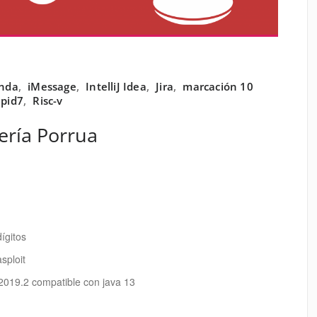
nda
,
iMessage
,
IntelliJ Idea
,
Jira
,
marcación 10
pid7
,
Risc-v
rería Porrua
ígitos
sploit
n 2019.2 compatible con java 13