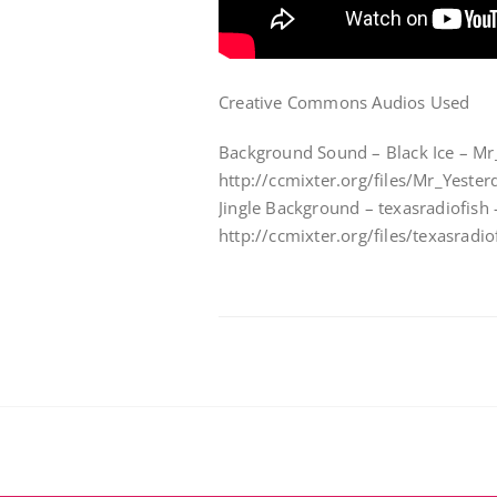
Creative Commons Audios Used
Background Sound – Black Ice – Mr
http://ccmixter.org/files/Mr_Yeste
Jingle Background – texasradiofish
http://ccmixter.org/files/texasradi