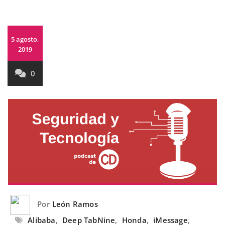
5 agosto,
2019
0
Por
León Ramos
Alibaba
,
Deep TabNine
,
Honda
,
iMessage
,