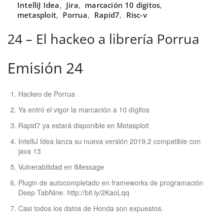
IntelliJ Idea
,
Jira
,
marcación 10 dígitos
,
metasploit
,
Porrua
,
Rapid7
,
Risc-v
24 – El hackeo a librería Porrua
Emisión 24
Hackeo de Porrua
Ya entró el vigor la marcación a 10 dígitos
Rapid7 ya estará disponible en Metasploit
IntelliJ Idea lanza su nueva versión 2019.2 compatible con
java 13
Vulnerabilidad en iMessage
Plugin de autocompletado en frameworks de programación
Deep TabNine. http://bit.ly/2KaoLqq
Casi todos los datos de Honda son expuestos.