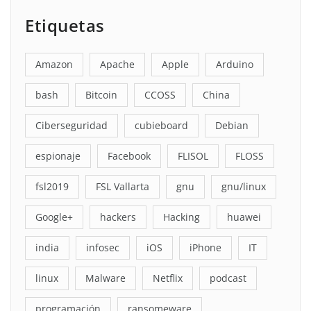
Etiquetas
Amazon
Apache
Apple
Arduino
bash
Bitcoin
CCOSS
China
Ciberseguridad
cubieboard
Debian
espionaje
Facebook
FLISOL
FLOSS
fsl2019
FSL Vallarta
gnu
gnu/linux
Google+
hackers
Hacking
huawei
india
infosec
iOS
iPhone
IT
linux
Malware
Netflix
podcast
programación
ransomeware