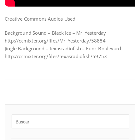
Creative Commons Audios Used
Background Sound – Black Ice – Mr_Yesterday
http://ccmixter.org/files/Mr_Yesterday/58884
Jingle Background – texasradiofish – Funk Boulevard
http://ccmixter.org/files/texasradiofish/59753