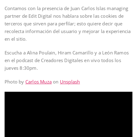
Contamos con la presencia de Juan Carlos Islas managing
partner de Edit Digital nos hablara sobre las cookies de
terceros que sirven para perfilar; esto quiere decir que
recolecta información del usuario y mejorar la experiencia
en el sitio.
Escucha a Alina Poulain, Hiram Camarillo y a León Ramos
en el podcast de Creadores Digitales en vivo todos los
jueves 8:30pm.
Photo by
Carlos Muza
on
Unsplash