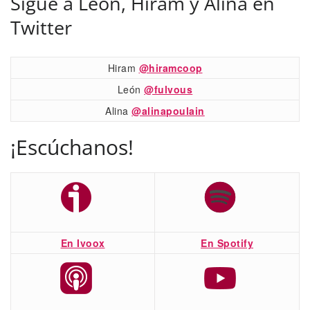
Sigue a León, Hiram y Alina en
Twitter
Hiram
@hiramcoop
León
@fulvous
Alina
@alinapoulain
¡Escúchanos!
En Ivoox
En Spotify