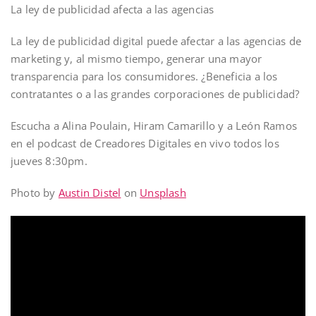
La ley de publicidad afecta a las agencias
La ley de publicidad digital puede afectar a las agencias de
marketing y, al mismo tiempo, generar una mayor
transparencia para los consumidores. ¿Beneficia a los
contratantes o a las grandes corporaciones de publicidad?
Escucha a Alina Poulain, Hiram Camarillo y a León Ramos
en el podcast de Creadores Digitales en vivo todos los
jueves 8:30pm.
Photo by
Austin Distel
on
Unsplash