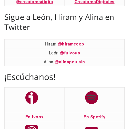
@creadoresdigita
CreadoresDigitales
Sigue a León, Hiram y Alina en
Twitter
Hiram
@hiramcoop
León
@fulvous
Alina
@alinapoulain
¡Escúchanos!
En Ivoox
En Spotify