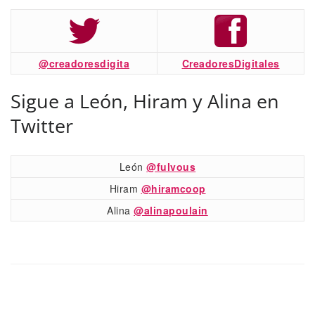
@creadoresdigita
CreadoresDigitales
Sigue a León, Hiram y Alina en
Twitter
León
@fulvous
Hiram
@hiramcoop
Alina
@alinapoulain