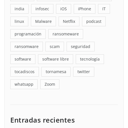
india
infosec
iOS
iPhone
IT
linux
Malware
Netflix
podcast
programación
ransomeware
ransomware
scam
seguridad
software
software libre
tecnología
tocadiscos
tornamesa
twitter
whatsapp
Zoom
Entradas recientes