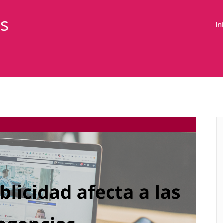
as
In