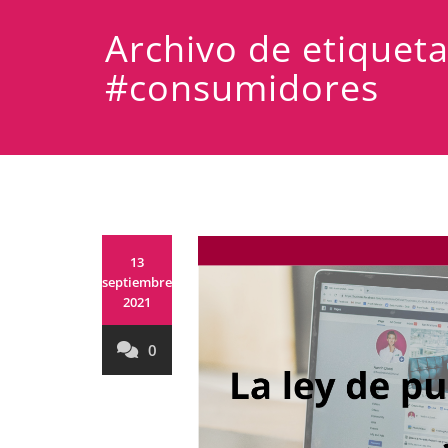
Archivo de etiquet
#consumidores
13
septiembre,
2021
0