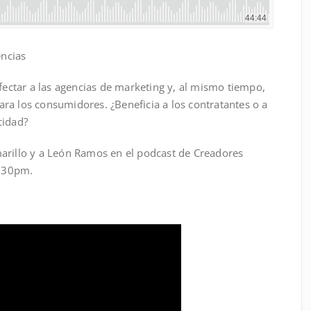
encias
afectar a las agencias de marketing y, al mismo tiempo,
ra los consumidores. ¿Beneficia a los contratantes o a
cidad?
arillo y a León Ramos en el podcast de Creadores
8:30pm.