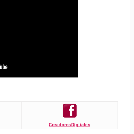
CreadoresDigitales