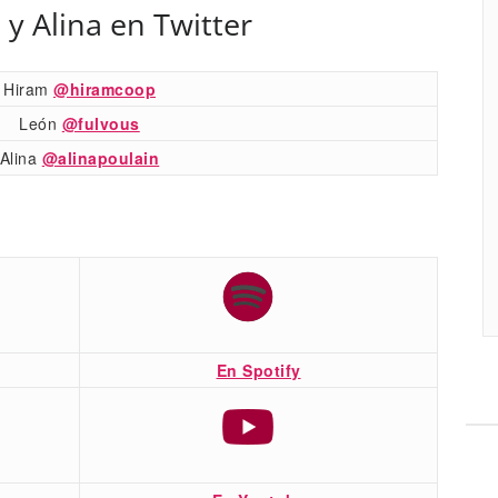
 y Alina en Twitter
Hiram
@hiramcoop
León
@fulvous
Alina
@alinapoulain
En Spotify