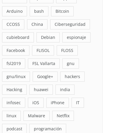
Arduino
bash
Bitcoin
CCOSS
China
Ciberseguridad
cubieboard
Debian
espionaje
Facebook
FLISOL
FLOSS
fsl2019
FSL Vallarta
gnu
gnu/linux
Google+
hackers
Hacking
huawei
india
infosec
iOS
iPhone
IT
linux
Malware
Netflix
podcast
programación