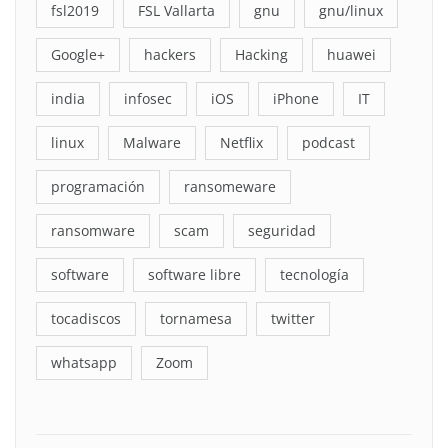
fsl2019
FSL Vallarta
gnu
gnu/linux
Google+
hackers
Hacking
huawei
india
infosec
iOS
iPhone
IT
linux
Malware
Netflix
podcast
programación
ransomeware
ransomware
scam
seguridad
software
software libre
tecnología
tocadiscos
tornamesa
twitter
whatsapp
Zoom