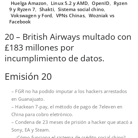
Huelga Amazon
,
Linux 5.2 y AMD
,
OpenID
,
Ryzen
9 y Ryzen 7
,
Shakti
,
Sistema social chino
,
Vokswagen y Ford
,
VPNs Chinas
,
Wozniak vs
Facebook
20 – British Airways multado con
£183 millones por
incumplimiento de datos.
Emisión 20
– FGR no ha podido imputar a los hackers arrestados
en Guanajuato.
– Hackean 7-pay, el método de pago de 7eleven en
China para cobro eletrónico.
– Condena de 23 meses de prisión a hacker que atacó a
Sony, EA y Steam.
– ¿Cómo funciona el sistema de crédito social chino?