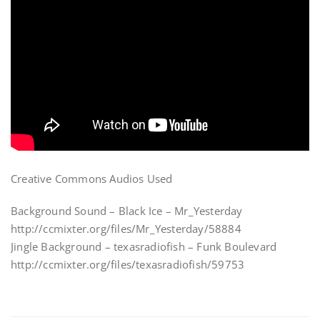
Creative Commons Audios Used
Background Sound – Black Ice – Mr_Yesterday
http://ccmixter.org/files/Mr_Yesterday/58884
Jingle Background – texasradiofish – Funk Boulevard
http://ccmixter.org/files/texasradiofish/59753