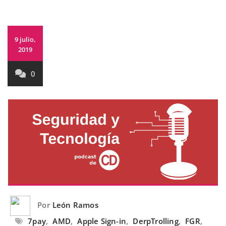
9 julio,
2019
0
Por
León Ramos
7pay
,
AMD
,
Apple Sign-in
,
DerpTrolling
,
FGR
,