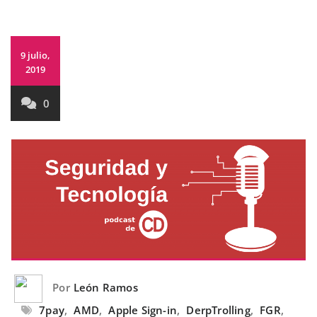
9 julio,
2019
0
Por
León Ramos
7pay
,
AMD
,
Apple Sign-in
,
DerpTrolling
,
FGR
,