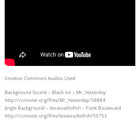
Creative Commons Audios Used
Background Sound – Black Ice – Mr_Yesterday
http://ccmixter.org/files/Mr_Yesterday/58884
Jingle Background – texasradiofish – Funk Boulevard
http://ccmixter.org/files/texasradiofish/59753