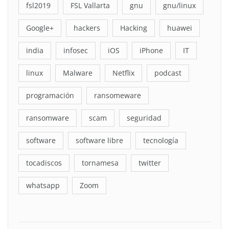
fsl2019
FSL Vallarta
gnu
gnu/linux
Google+
hackers
Hacking
huawei
india
infosec
iOS
iPhone
IT
linux
Malware
Netflix
podcast
programación
ransomeware
ransomware
scam
seguridad
software
software libre
tecnología
tocadiscos
tornamesa
twitter
whatsapp
Zoom