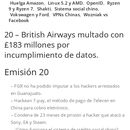
Huelga Amazon
,
Linux 5.2 y AMD
,
OpenID
,
Ryzen
9 y Ryzen 7
,
Shakti
,
Sistema social chino
,
Vokswagen y Ford
,
VPNs Chinas
,
Wozniak vs
Facebook
20 – British Airways multado con
£183 millones por
incumplimiento de datos.
Emisión 20
– FGR no ha podido imputar a los hackers arrestados
en Guanajuato.
– Hackean 7-pay, el método de pago de 7eleven en
China para cobro eletrónico.
– Condena de 23 meses de prisión a hacker que atacó a
Sony, EA y Steam.
– ¿Cómo funciona el sistema de crédito social chino?