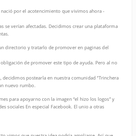
 nació por el acotencimiento que vivimos ahora -
nas se verían afectadas. Decidimos crear una plataforma
ntas.
n directorio y tratarlo de promover en paginas del
 obligación de promover este tipo de ayuda. Pero al no
a, decidimos postearla en nuestra comunidad “Trinchera
 un nuevo rumbo.
es para apoyarno con la imagen “el hizo los logos” y
s sociales En especial Facebook. El unio a otras
cto vimos que nuestra idea podría ampliarse. Así que