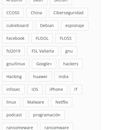
CCOSS
China
Ciberseguridad
cubieboard
Debian
espionaje
Facebook
FLISOL
FLOSS
fsl2019
FSL Vallarta
gnu
gnu/linux
Google+
hackers
Hacking
huawei
india
infosec
iOS
iPhone
IT
linux
Malware
Netflix
podcast
programación
ransomeware
ransomware