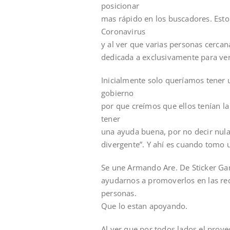
posicionar
mas rápido en los buscadores. Esto
Coronavirus
y al ver que varias personas cerca
dedicada a exclusivamente para ve
Inicialmente solo queríamos tener u
gobierno
por que creímos que ellos tenían la
tener
una ayuda buena, por no decir nul
divergente”. Y ahí es cuando tomo
Se une Armando Are. De Sticker Gam
ayudarnos a promoverlos en las rede
personas.
Que lo estan apoyando.
Al ver que por todos lados el proye