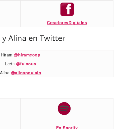
CreadoresDigitales
 y Alina en Twitter
Hiram
@hiramcoop
León
@fulvous
Alina
@alinapoulain
En Spotify