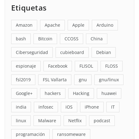
Etiquetas
Amazon
Apache
Apple
Arduino
bash
Bitcoin
CCOSS
China
Ciberseguridad
cubieboard
Debian
espionaje
Facebook
FLISOL
FLOSS
fsl2019
FSL Vallarta
gnu
gnu/linux
Google+
hackers
Hacking
huawei
india
infosec
iOS
iPhone
IT
linux
Malware
Netflix
podcast
programación
ransomeware