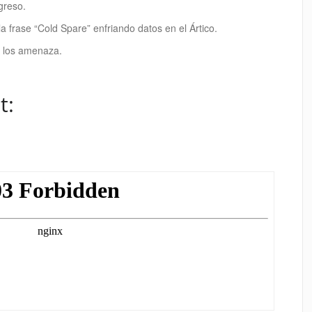
greso.
la frase “Cold Spare” enfriando datos en el Ártico.
y los amenaza.
t: