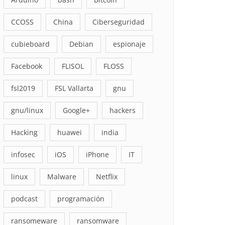
CCOSS
China
Ciberseguridad
cubieboard
Debian
espionaje
Facebook
FLISOL
FLOSS
fsl2019
FSL Vallarta
gnu
gnu/linux
Google+
hackers
Hacking
huawei
india
infosec
iOS
iPhone
IT
linux
Malware
Netflix
podcast
programación
ransomeware
ransomware