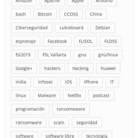
Amazon
Apache
Apple
Arduino
bash
Bitcoin
CCOSS
China
Ciberseguridad
cubieboard
Debian
espionaje
Facebook
FLISOL
FLOSS
fsl2019
FSL Vallarta
gnu
gnu/linux
Google+
hackers
Hacking
huawei
india
infosec
iOS
iPhone
IT
linux
Malware
Netflix
podcast
programación
ransomeware
ransomware
scam
seguridad
software
software libre
tecnología