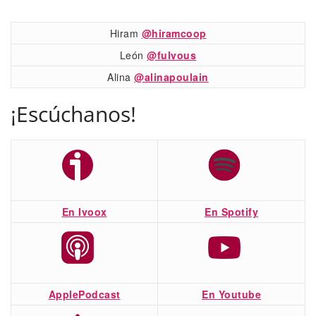
Hiram
@hiramcoop
León
@fulvous
Alina
@alinapoulain
¡Escúchanos!
En Ivoox
En Spotify
ApplePodcast
En Youtube