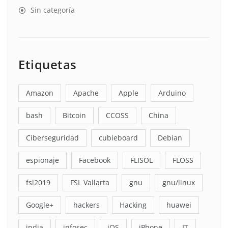
Sin categoría
Etiquetas
Amazon
Apache
Apple
Arduino
bash
Bitcoin
CCOSS
China
Ciberseguridad
cubieboard
Debian
espionaje
Facebook
FLISOL
FLOSS
fsl2019
FSL Vallarta
gnu
gnu/linux
Google+
hackers
Hacking
huawei
india
infosec
iOS
iPhone
IT