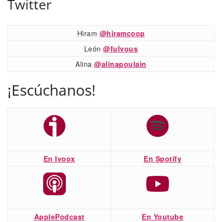
Twitter
Hiram
@hiramcoop
León
@fulvous
Alina
@alinapoulain
¡Escúchanos!
En Ivoox
En Spotify
ApplePodcast
En Youtube