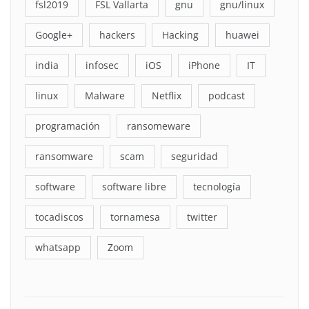
fsl2019
FSL Vallarta
gnu
gnu/linux
Google+
hackers
Hacking
huawei
india
infosec
iOS
iPhone
IT
linux
Malware
Netflix
podcast
programación
ransomeware
ransomware
scam
seguridad
software
software libre
tecnología
tocadiscos
tornamesa
twitter
whatsapp
Zoom