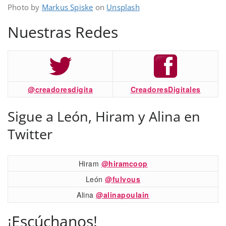
Photo by
Markus Spiske
on
Unsplash
Nuestras Redes
@creadoresdigita
CreadoresDigitales
Sigue a León, Hiram y Alina en
Twitter
Hiram
@hiramcoop
León
@fulvous
Alina
@alinapoulain
¡Escúchanos!