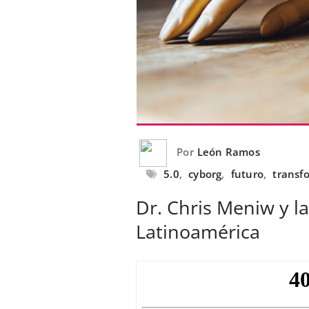
Por
León Ramos
5.0
,
cyborg
,
futuro
,
transf
Dr. Chris Meniw y l
Latinoamérica