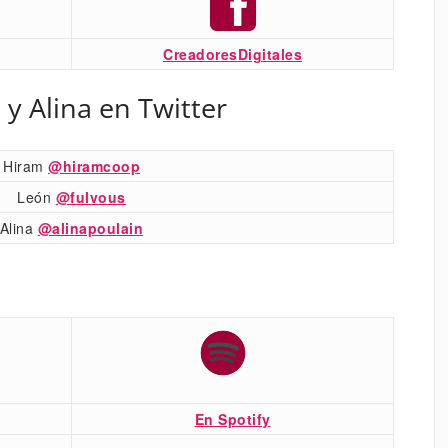
CreadoresDigitales
 y Alina en Twitter
Hiram
@hiramcoop
León
@fulvous
Alina
@alinapoulain
En Spotify