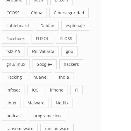
CCOSS
China
Ciberseguridad
cubieboard
Debian
espionaje
Facebook
FLISOL
FLOSS
fsl2019
FSL Vallarta
gnu
gnu/linux
Google+
hackers
Hacking
huawei
india
infosec
iOS
iPhone
IT
linux
Malware
Netflix
podcast
programación
ransomeware
ransomware