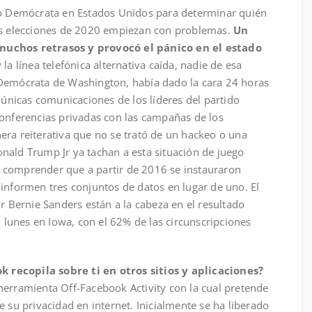
do Demócrata en Estados Unidos para determinar quién
las elecciones de 2020 empiezan con problemas.
Un
muchos retrasos y provocó el pánico en el estado
la línea telefónica alternativa caída, nadie de esa
 Demócrata de Washington, había dado la cara 24 horas
s únicas comunicaciones de los líderes del partido
conferencias privadas con las campañas de los
era reiterativa que no se trató de un hackeo o una
nald Trump Jr ya tachan a esta situación de juego
 comprender que a partir de 2016 se instauraron
informen tres conjuntos de datos en lugar de uno. El
or Bernie Sanders están a la cabeza en el resultado
l lunes en Iowa, con el 62% de las circunscripciones
recopila sobre ti en otros sitios y aplicaciones?
herramienta Off-Facebook Activity con la cual pretende
e su privacidad en internet. Inicialmente se ha liberado