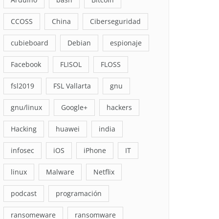
CCOSS
China
Ciberseguridad
cubieboard
Debian
espionaje
Facebook
FLISOL
FLOSS
fsl2019
FSL Vallarta
gnu
gnu/linux
Google+
hackers
Hacking
huawei
india
infosec
iOS
iPhone
IT
linux
Malware
Netflix
podcast
programación
ransomeware
ransomware