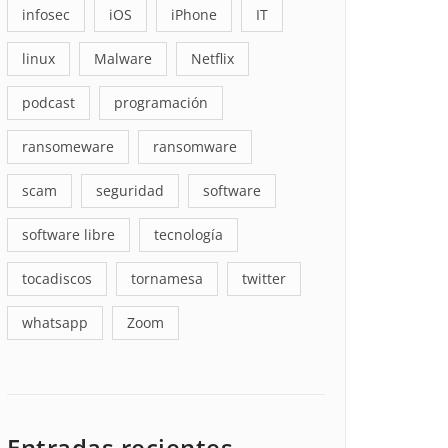
infosec
iOS
iPhone
IT
linux
Malware
Netflix
podcast
programación
ransomeware
ransomware
scam
seguridad
software
software libre
tecnología
tocadiscos
tornamesa
twitter
whatsapp
Zoom
Entradas recientes