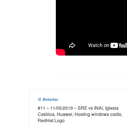
Navegación
Anterior
de
#11 – 11/05/2019 – SRE vs INAI, Iglesia
Católica, Huawei, Hosting windows caído,
entradas
RedHat Logo