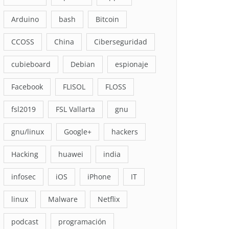
Arduino
bash
Bitcoin
CCOSS
China
Ciberseguridad
cubieboard
Debian
espionaje
Facebook
FLISOL
FLOSS
fsl2019
FSL Vallarta
gnu
gnu/linux
Google+
hackers
Hacking
huawei
india
infosec
iOS
iPhone
IT
linux
Malware
Netflix
podcast
programación