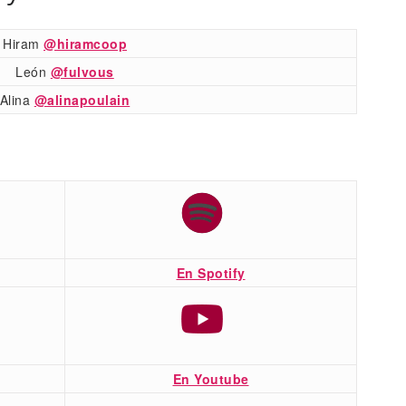
Hiram
@hiramcoop
León
@fulvous
Alina
@alinapoulain
En Spotify
En Youtube