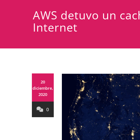
AWS detuvo un cach
Internet
20
diciembre,
2020
0