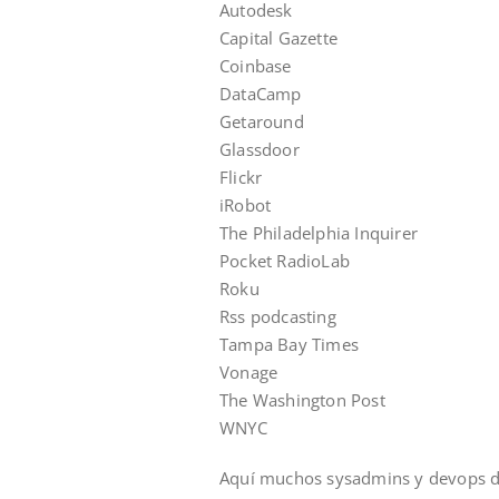
Autodesk
Capital Gazette
Coinbase
DataCamp
Getaround
Glassdoor
Flickr
iRobot
The Philadelphia Inquirer
Pocket RadioLab
Roku
Rss podcasting
Tampa Bay Times
Vonage
The Washington Post
WNYC
Aquí muchos sysadmins y devops dir