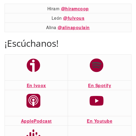
Hiram
@hiramcoop
León
@fulvous
Alina
@alinapoulain
¡Escúchanos!
En Ivoox
En Spotify
ApplePodcast
En Youtube