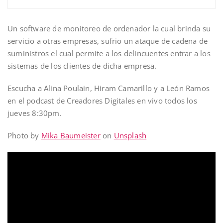
Un software de monitoreo de ordenador la cual brinda su
servicio a otras empresas, sufrio un ataque de cadena de
suministros el cual permite a los delincuentes entrar a los
sistemas de los clientes de dicha empresa.
Escucha a Alina Poulain, Hiram Camarillo y a León Ramos
en el podcast de Creadores Digitales en vivo todos los
jueves 8:30pm.
Photo by
Mika Baumeister
on
Unsplash