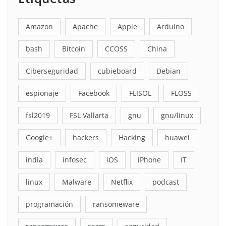
Amazon
Apache
Apple
Arduino
bash
Bitcoin
CCOSS
China
Ciberseguridad
cubieboard
Debian
espionaje
Facebook
FLISOL
FLOSS
fsl2019
FSL Vallarta
gnu
gnu/linux
Google+
hackers
Hacking
huawei
india
infosec
iOS
iPhone
IT
linux
Malware
Netflix
podcast
programación
ransomeware