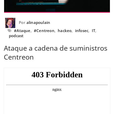
Por
alinapoulain
#Ataque
,
#Centreon
,
hackeo
,
infosec
,
IT
,
podcast
Ataque a cadena de suministros
Centreon