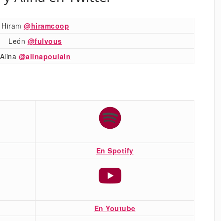
Hiram
@hiramcoop
León
@fulvous
Alina
@alinapoulain
En Spotify
En Youtube