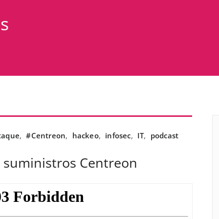
as
taque
,
#Centreon
,
hackeo
,
infosec
,
IT
,
podcast
 suministros Centreon