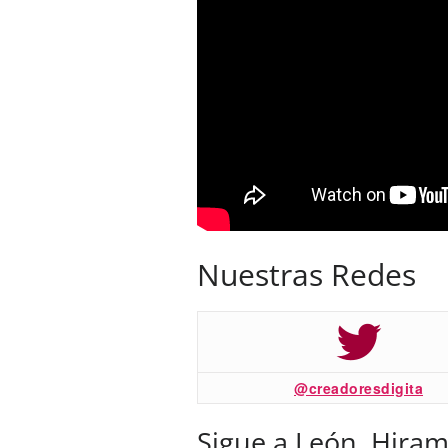
Nuestras Redes
@creadoresdigita
Sigue a León, Hiram