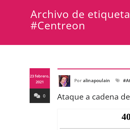
Archivo de etiquet
#Centreon
23 febrero,
Por
alinapoulain
#A
2021
Ataque a cadena de
0