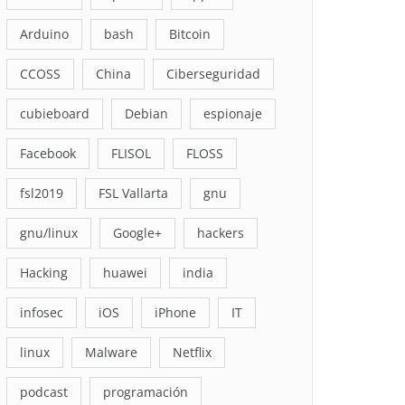
Arduino
bash
Bitcoin
CCOSS
China
Ciberseguridad
cubieboard
Debian
espionaje
Facebook
FLISOL
FLOSS
fsl2019
FSL Vallarta
gnu
gnu/linux
Google+
hackers
Hacking
huawei
india
infosec
iOS
iPhone
IT
linux
Malware
Netflix
podcast
programación