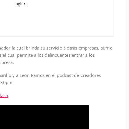
dor la cual brinda su servicio a otras empresas, sufrio
el cual permite a los delincuentes entrar a los
mpresa.
arillo y a León Ramos en el podcast de Creadores
8:30pm.
lash