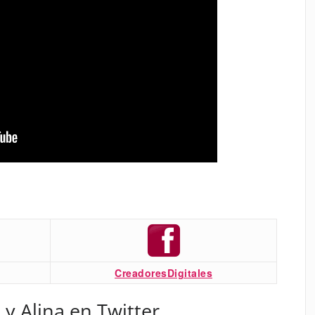
CreadoresDigitales
 y Alina en Twitter