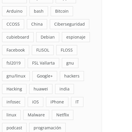
Arduino
bash
Bitcoin
CCOSS
China
Ciberseguridad
cubieboard
Debian
espionaje
Facebook
FLISOL
FLOSS
fsl2019
FSL Vallarta
gnu
gnu/linux
Google+
hackers
Hacking
huawei
india
infosec
iOS
iPhone
IT
linux
Malware
Netflix
podcast
programación