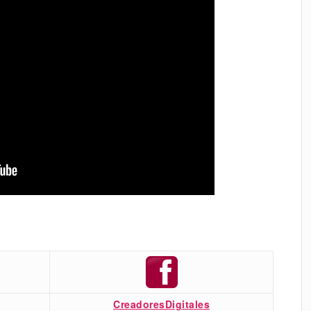
CreadoresDigitales