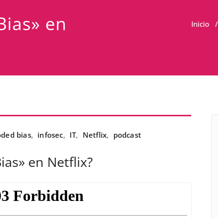
Bias» en
Inicio
ded bias
,
infosec
,
IT
,
Netflix
,
podcast
ias» en Netflix?