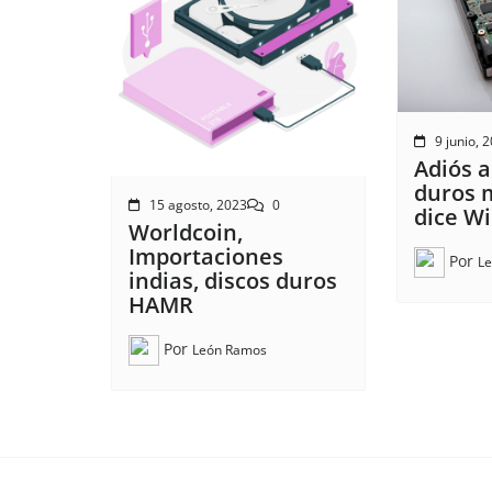
9 junio, 
Adiós a
duros 
15 agosto, 2023
0
dice W
Worldcoin,
Importaciones
Por
L
indias, discos duros
HAMR
Por
León Ramos