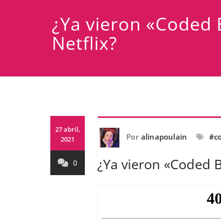
¿Ya vieron «Coded 
Netflix?
27 abril,
Por
alinapoulain
#co
2021
¿Ya vieron «Coded B
0