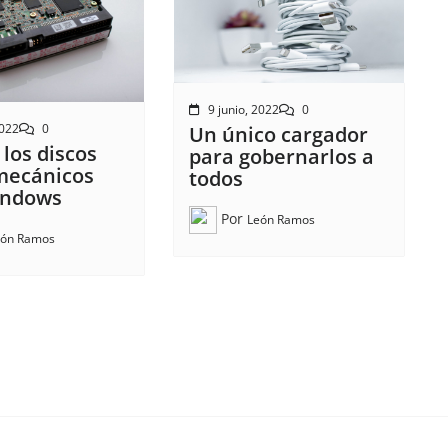
9 junio, 2022
0
2022
0
Un único cargador
 los discos
para gobernarlos a
mecánicos
todos
indows
Por
León Ramos
eón Ramos