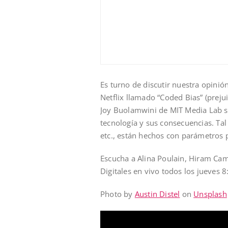
Es turno de discutir nuestra opini
Netflix llamado “Coded Bias” (prejui
Joy Buolamwini de MIT Media Lab so
tecnología y sus consecuencias. Tal
etc., están hechos con parámetros 
Escucha a Alina Poulain, Hiram Cam
Digitales en vivo todos los jueves 
Photo by
Austin Distel
on
Unsplash