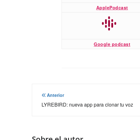
ApplePodcast
Google podcast
Navegación
Anterior
de
LYREBIRD: nueva app para clonar tu voz
entradas
Sobre el autor