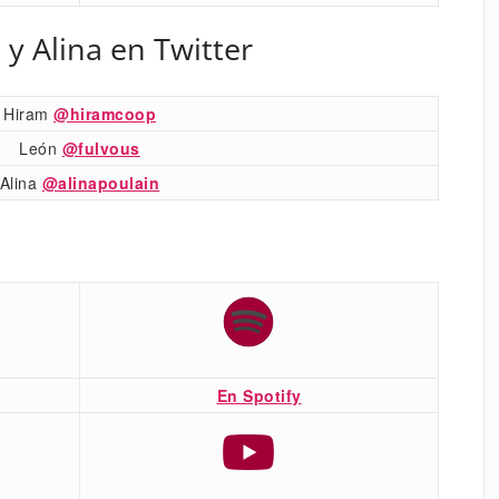
 y Alina en Twitter
Hiram
@hiramcoop
León
@fulvous
Alina
@alinapoulain
En Spotify