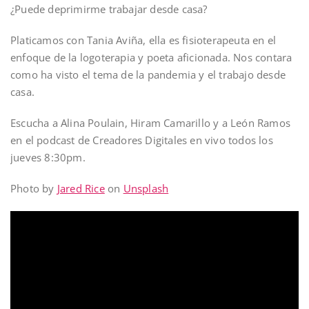
¿Puede deprimirme trabajar desde casa?
Platicamos con Tania Aviña, ella es fisioterapeuta en el
enfoque de la logoterapia y poeta aficionada. Nos contara
como ha visto el tema de la pandemia y el trabajo desde
casa.
Escucha a Alina Poulain, Hiram Camarillo y a León Ramos
en el podcast de Creadores Digitales en vivo todos los
jueves 8:30pm.
Photo by
Jared Rice
on
Unsplash