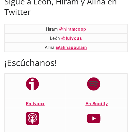
Sigue a León, Hiram y Alina en
Twitter
Hiram
@hiramcoop
León
@fulvous
Alina
@alinapoulain
¡Escúchanos!
En Ivoox
En Spotify