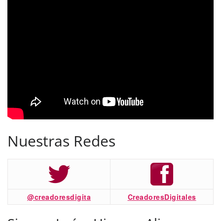
Nuestras Redes
@creadoresdigita
CreadoresDigitales