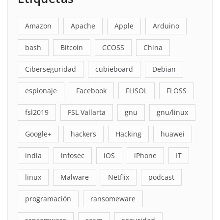
Amazon
Apache
Apple
Arduino
bash
Bitcoin
CCOSS
China
Ciberseguridad
cubieboard
Debian
espionaje
Facebook
FLISOL
FLOSS
fsl2019
FSL Vallarta
gnu
gnu/linux
Google+
hackers
Hacking
huawei
india
infosec
iOS
iPhone
IT
linux
Malware
Netflix
podcast
programación
ransomeware