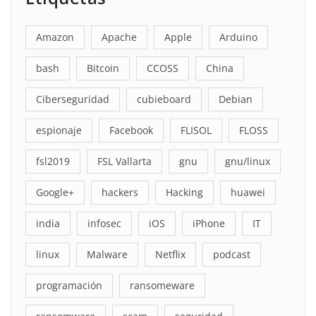
Amazon
Apache
Apple
Arduino
bash
Bitcoin
CCOSS
China
Ciberseguridad
cubieboard
Debian
espionaje
Facebook
FLISOL
FLOSS
fsl2019
FSL Vallarta
gnu
gnu/linux
Google+
hackers
Hacking
huawei
india
infosec
iOS
iPhone
IT
linux
Malware
Netflix
podcast
programación
ransomeware