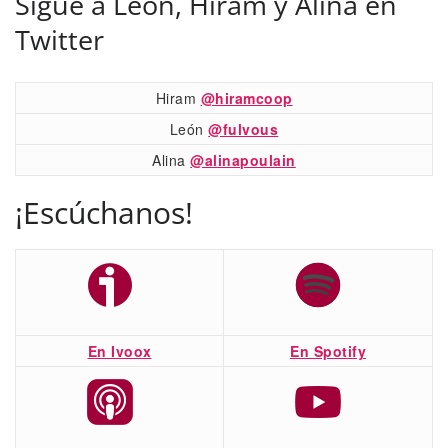
Sigue a León, Hiram y Alina en
Twitter
Hiram
@hiramcoop
León
@fulvous
Alina
@alinapoulain
¡Escúchanos!
En Ivoox
En Spotify