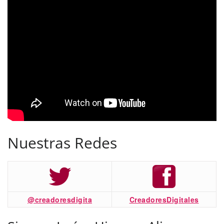
Nuestras Redes
@creadoresdigita
CreadoresDigitales