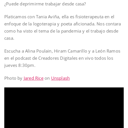
¿Puede deprimirme trabajar desde casa?
Platicamos con Tania Aviña, ella es fisioterapeuta en el
enfoque de la logoterapia y poeta aficionada. Nos contara
como ha visto el tema de la pandemia y el trabajo desde
casa.
Escucha a Alina Poulain, Hiram Camarillo y a León Ramos
en el podcast de Creadores Digitales en vivo todos los
jueves 8:30pm.
Photo by
Jared Rice
on
Unsplash