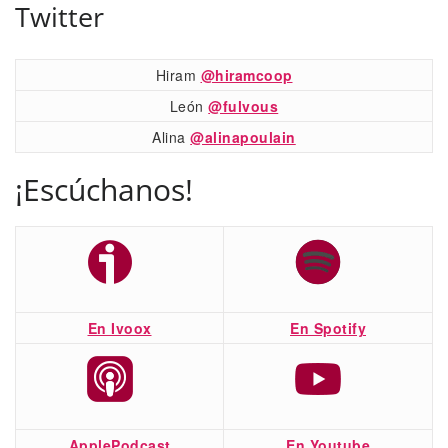
Twitter
Hiram
@hiramcoop
León
@fulvous
Alina
@alinapoulain
¡Escúchanos!
En Ivoox
En Spotify
ApplePodcast
En Youtube