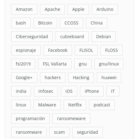
Amazon
Apache
Apple
Arduino
bash
Bitcoin
CCOSS
China
Ciberseguridad
cubieboard
Debian
espionaje
Facebook
FLISOL
FLOSS
fsl2019
FSL Vallarta
gnu
gnu/linux
Google+
hackers
Hacking
huawei
india
infosec
iOS
iPhone
IT
linux
Malware
Netflix
podcast
programación
ransomeware
ransomware
scam
seguridad