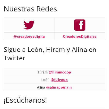
Nuestras Redes
@creadoresdigita
CreadoresDigitales
Sigue a León, Hiram y Alina en
Twitter
Hiram
@hiramcoop
León
@fulvous
Alina
@alinapoulain
¡Escúchanos!