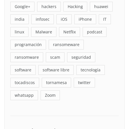
Google+
hackers
Hacking
huawei
india
infosec
iOS
iPhone
IT
linux
Malware
Netflix
podcast
programación
ransomeware
ransomware
scam
seguridad
software
software libre
tecnología
tocadiscos
tornamesa
twitter
whatsapp
Zoom