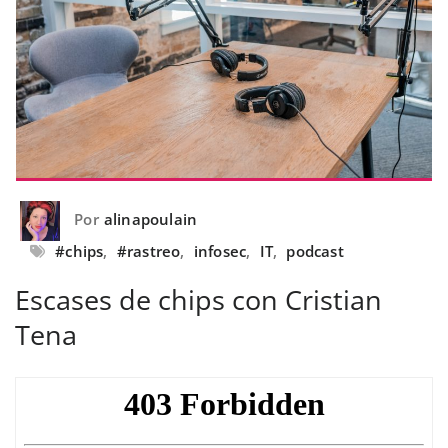
Por
alinapoulain
#chips
,
#rastreo
,
infosec
,
IT
,
podcast
Escases de chips con Cristian
Tena