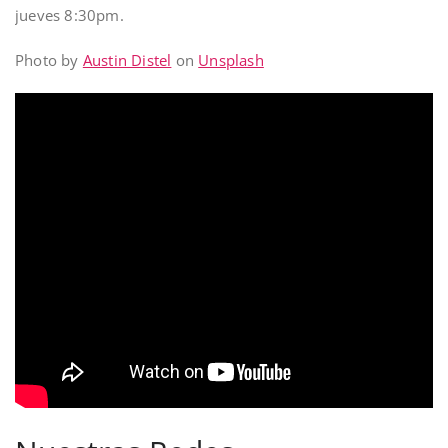
jueves 8:30pm.
Photo by
Austin Distel
on
Unsplash