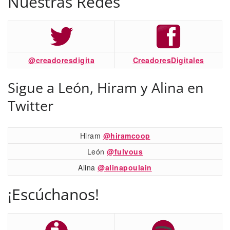
Nuestras Redes
@creadoresdigita
CreadoresDigitales
Sigue a León, Hiram y Alina en
Twitter
Hiram
@hiramcoop
León
@fulvous
Alina
@alinapoulain
¡Escúchanos!