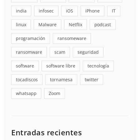
india
infosec
iOS
iPhone
IT
linux
Malware
Netflix
podcast
programación
ransomeware
ransomware
scam
seguridad
software
software libre
tecnología
tocadiscos
tornamesa
twitter
whatsapp
Zoom
Entradas recientes