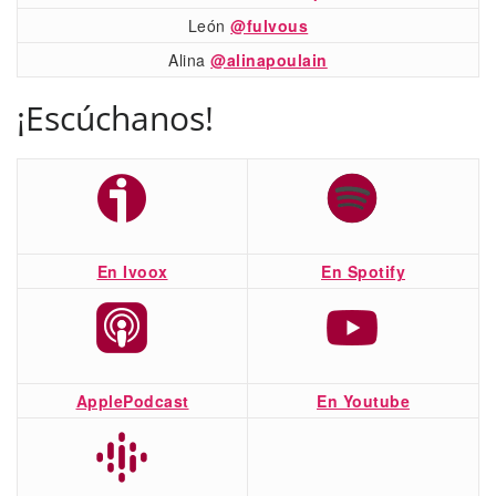
León
@fulvous
Alina
@alinapoulain
¡Escúchanos!
En Ivoox
En Spotify
ApplePodcast
En Youtube