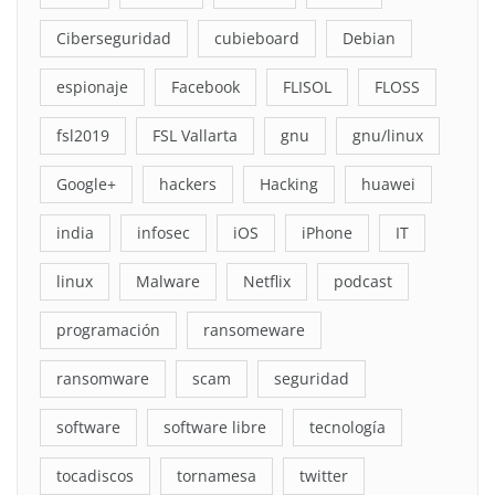
Ciberseguridad
cubieboard
Debian
espionaje
Facebook
FLISOL
FLOSS
fsl2019
FSL Vallarta
gnu
gnu/linux
Google+
hackers
Hacking
huawei
india
infosec
iOS
iPhone
IT
linux
Malware
Netflix
podcast
programación
ransomeware
ransomware
scam
seguridad
software
software libre
tecnología
tocadiscos
tornamesa
twitter