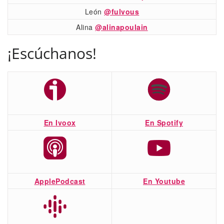
León
@fulvous
Alina
@alinapoulain
¡Escúchanos!
En Ivoox
En Spotify
ApplePodcast
En Youtube