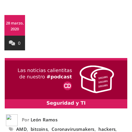
28 marzo,
2020
0
Por
León Ramos
AMD
,
bitcoins
,
Coronavirusmakers
,
hackers
,