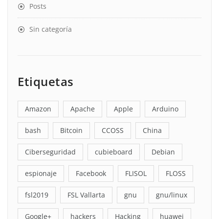
Posts
Sin categoría
Etiquetas
Amazon
Apache
Apple
Arduino
bash
Bitcoin
CCOSS
China
Ciberseguridad
cubieboard
Debian
espionaje
Facebook
FLISOL
FLOSS
fsl2019
FSL Vallarta
gnu
gnu/linux
Google+
hackers
Hacking
huawei