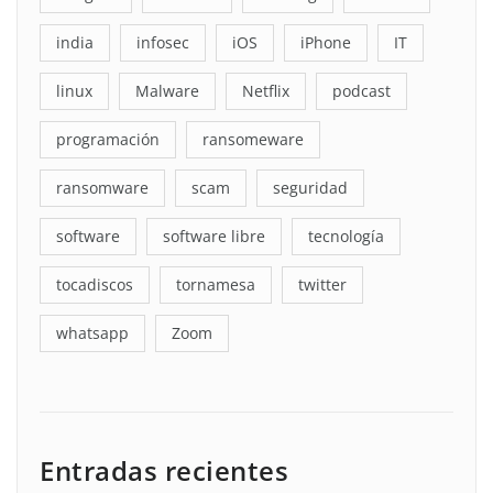
india
infosec
iOS
iPhone
IT
linux
Malware
Netflix
podcast
programación
ransomeware
ransomware
scam
seguridad
software
software libre
tecnología
tocadiscos
tornamesa
twitter
whatsapp
Zoom
Entradas recientes