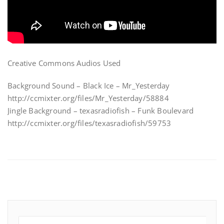
Creative Commons Audios Used
Background Sound – Black Ice – Mr_Yesterday
http://ccmixter.org/files/Mr_Yesterday/58884
Jingle Background – texasradiofish – Funk Boulevard
http://ccmixter.org/files/texasradiofish/59753