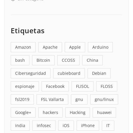
Etiquetas
Amazon
Apache
Apple
Arduino
bash
Bitcoin
CCOSS
China
Ciberseguridad
cubieboard
Debian
espionaje
Facebook
FLISOL
FLOSS
fsl2019
FSL Vallarta
gnu
gnu/linux
Google+
hackers
Hacking
huawei
india
infosec
iOS
iPhone
IT