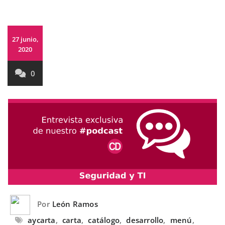
27 junio,
2020
0
Por
León Ramos
aycarta
,
carta
,
catálogo
,
desarrollo
,
menú
,