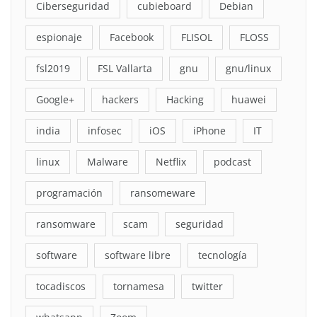
Ciberseguridad
cubieboard
Debian
espionaje
Facebook
FLISOL
FLOSS
fsl2019
FSL Vallarta
gnu
gnu/linux
Google+
hackers
Hacking
huawei
india
infosec
iOS
iPhone
IT
linux
Malware
Netflix
podcast
programación
ransomeware
ransomware
scam
seguridad
software
software libre
tecnología
tocadiscos
tornamesa
twitter