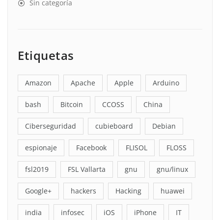
Sin categoría
Etiquetas
Amazon
Apache
Apple
Arduino
bash
Bitcoin
CCOSS
China
Ciberseguridad
cubieboard
Debian
espionaje
Facebook
FLISOL
FLOSS
fsl2019
FSL Vallarta
gnu
gnu/linux
Google+
hackers
Hacking
huawei
india
infosec
iOS
iPhone
IT