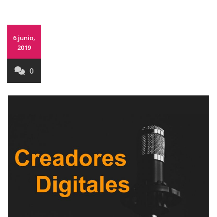
6 junio,
2019
0