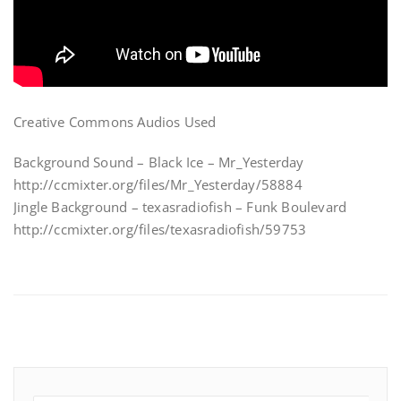
Creative Commons Audios Used
Background Sound – Black Ice – Mr_Yesterday
http://ccmixter.org/files/Mr_Yesterday/58884
Jingle Background – texasradiofish – Funk Boulevard
http://ccmixter.org/files/texasradiofish/59753