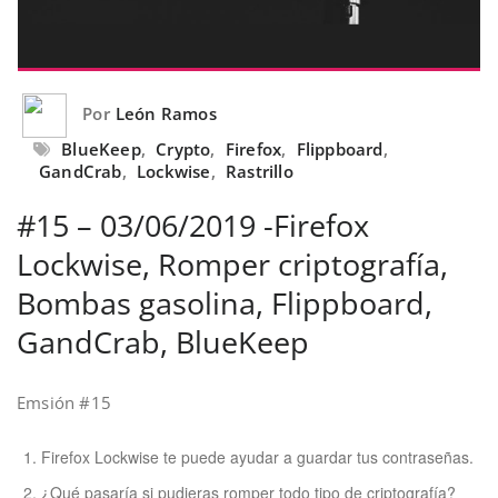
Por
León Ramos
BlueKeep
,
Crypto
,
Firefox
,
Flippboard
,
GandCrab
,
Lockwise
,
Rastrillo
#15 – 03/06/2019 -Firefox
Lockwise, Romper criptografía,
Bombas gasolina, Flippboard,
GandCrab, BlueKeep
Emsión #15
Firefox Lockwise te puede ayudar a guardar tus contraseñas.
¿Qué pasaría si pudieras romper todo tipo de criptografía?