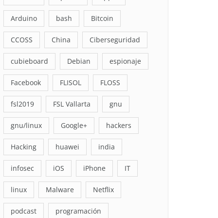
Arduino
bash
Bitcoin
CCOSS
China
Ciberseguridad
cubieboard
Debian
espionaje
Facebook
FLISOL
FLOSS
fsl2019
FSL Vallarta
gnu
gnu/linux
Google+
hackers
Hacking
huawei
india
infosec
iOS
iPhone
IT
linux
Malware
Netflix
podcast
programación