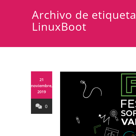
Archivo de etiquet
LinuxBoot
21
noviembre,
2019
0