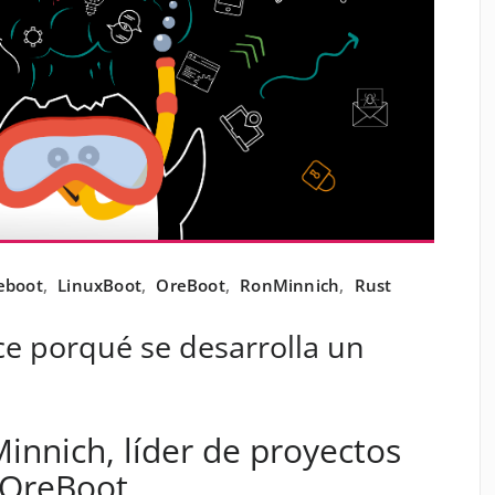
eboot
,
LinuxBoot
,
OreBoot
,
RonMinnich
,
Rust
e porqué se desarrolla un
Minnich, líder de proyectos
 OreBoot