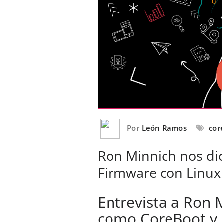
Por
León Ramos
cor
Ron Minnich nos dic
Firmware con Linux
Entrevista a Ron 
como CoreBoot y