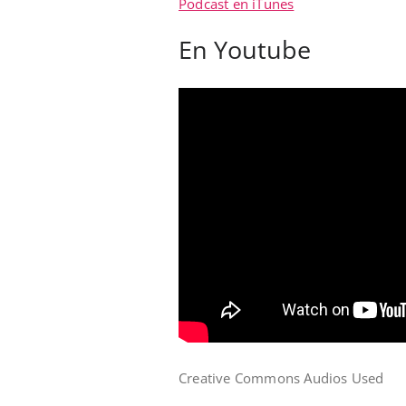
Podcast en iTunes
En Youtube
Creative Commons Audios Used