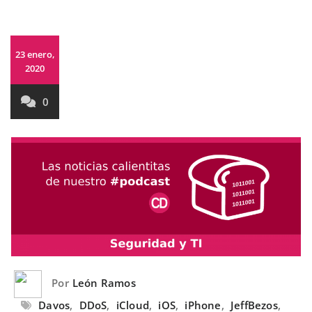
23 enero,
2020
0
Por
León Ramos
Davos
,
DDoS
,
iCloud
,
iOS
,
iPhone
,
JeffBezos
,