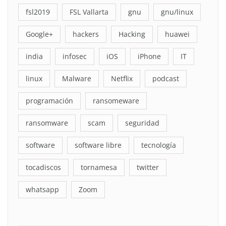
fsl2019
FSL Vallarta
gnu
gnu/linux
Google+
hackers
Hacking
huawei
india
infosec
iOS
iPhone
IT
linux
Malware
Netflix
podcast
programación
ransomeware
ransomware
scam
seguridad
software
software libre
tecnología
tocadiscos
tornamesa
twitter
whatsapp
Zoom