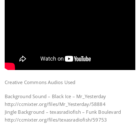
Creative Commons Audios Used
Background Sound – Black Ice – Mr_Yesterday
http://ccmixter.org/files/Mr_Yesterday/58884
Jingle Background – texasradiofish – Funk Boulevard
http://ccmixter.org/files/texasradiofish/59753