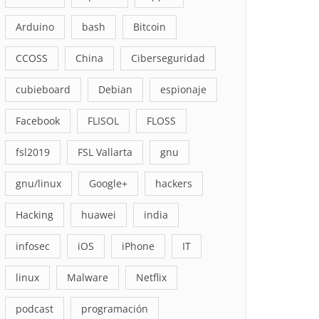
Arduino
bash
Bitcoin
CCOSS
China
Ciberseguridad
cubieboard
Debian
espionaje
Facebook
FLISOL
FLOSS
fsl2019
FSL Vallarta
gnu
gnu/linux
Google+
hackers
Hacking
huawei
india
infosec
iOS
iPhone
IT
linux
Malware
Netflix
podcast
programación