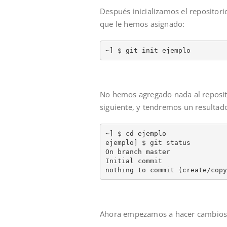
Después inicializamos el repositor
que le hemos asignado:
~] $ git init ejemplo
No hemos agregado nada al reposit
siguiente, y tendremos un resultado
~] $ cd ejemplo

ejemplo] $ git status 

On branch master

Initial commit

nothing to commit (create/copy
Ahora empezamos a hacer cambios e