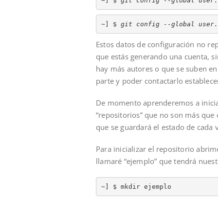
~] $ 
git config --global user.
~] $ 
git config --global user.
Estos datos de configuración no rep
que estás generando una cuenta, si
hay más autores o que se suben en 
parte y poder contactarlo establece
De momento aprenderemos a inicializ
“repositorios” que no son más que 
que se guardará el estado de cada v
Para inicializar el repositorio abri
llamaré “ejemplo” que tendrá nuest
~] $ mkdir ejemplo