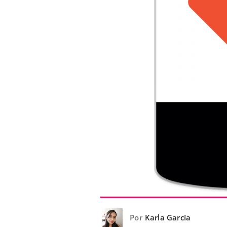
Por
Karla García