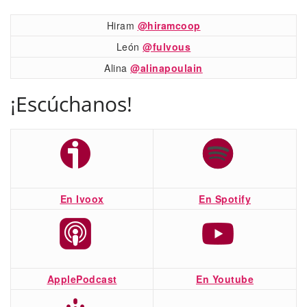
Hiram
@hiramcoop
León
@fulvous
Alina
@alinapoulain
¡Escúchanos!
En Ivoox
En Spotify
ApplePodcast
En Youtube