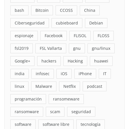
bash
Bitcoin
CCOSS
China
Ciberseguridad
cubieboard
Debian
espionaje
Facebook
FLISOL
FLOSS
fsl2019
FSL Vallarta
gnu
gnu/linux
Google+
hackers
Hacking
huawei
india
infosec
iOS
iPhone
IT
linux
Malware
Netflix
podcast
programación
ransomeware
ransomware
scam
seguridad
software
software libre
tecnología