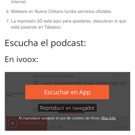
internet.
Malware en Nueva Orleans tumba servicios oficiales.
La impresión 3D está aquí para quedarse, descubran lo que
está pasando en Tabasco.
Escucha el podcast:
En ivoox: