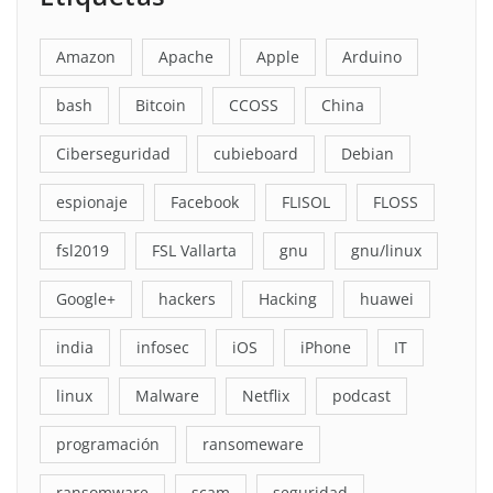
Amazon
Apache
Apple
Arduino
bash
Bitcoin
CCOSS
China
Ciberseguridad
cubieboard
Debian
espionaje
Facebook
FLISOL
FLOSS
fsl2019
FSL Vallarta
gnu
gnu/linux
Google+
hackers
Hacking
huawei
india
infosec
iOS
iPhone
IT
linux
Malware
Netflix
podcast
programación
ransomeware
ransomware
scam
seguridad