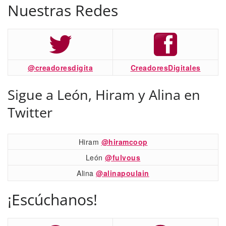
Nuestras Redes
@creadoresdigita
CreadoresDigitales
Sigue a León, Hiram y Alina en
Twitter
Hiram
@hiramcoop
León
@fulvous
Alina
@alinapoulain
¡Escúchanos!