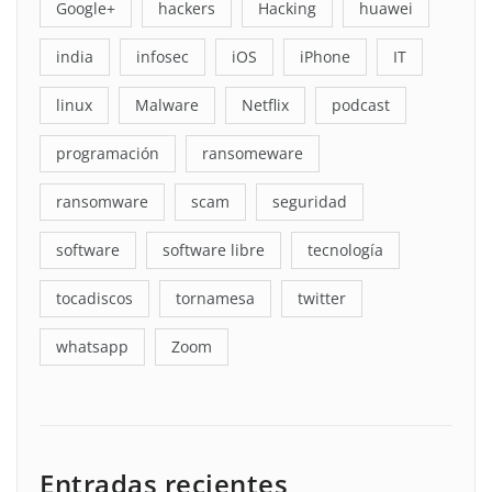
Google+
hackers
Hacking
huawei
india
infosec
iOS
iPhone
IT
linux
Malware
Netflix
podcast
programación
ransomeware
ransomware
scam
seguridad
software
software libre
tecnología
tocadiscos
tornamesa
twitter
whatsapp
Zoom
Entradas recientes