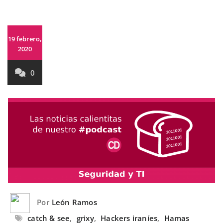
19 febrero,
2020
0
Por
León Ramos
catch & see
,
grixy
,
Hackers iraníes
,
Hamas