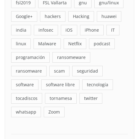
fsl2019
FSL Vallarta
gnu
gnu/linux
Google+
hackers
Hacking
huawei
india
infosec
iOS
iPhone
IT
linux
Malware
Netflix
podcast
programación
ransomeware
ransomware
scam
seguridad
software
software libre
tecnología
tocadiscos
tornamesa
twitter
whatsapp
Zoom