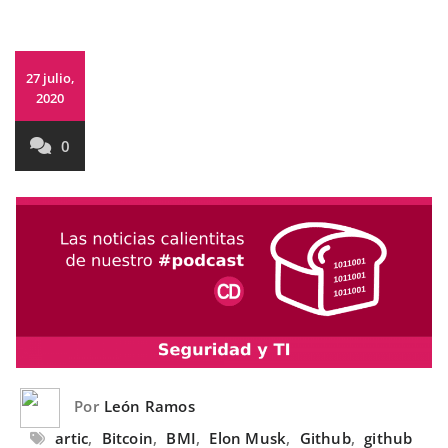
27 julio,
2020
0
Por
León Ramos
artic
,
Bitcoin
,
BMI
,
Elon Musk
,
Github
,
github