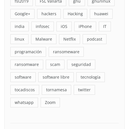
fsl2019
FSL Vallarta
gnu
gnu/linux
Google+
hackers
Hacking
huawei
india
infosec
iOS
iPhone
IT
linux
Malware
Netflix
podcast
programación
ransomeware
ransomware
scam
seguridad
software
software libre
tecnología
tocadiscos
tornamesa
twitter
whatsapp
Zoom