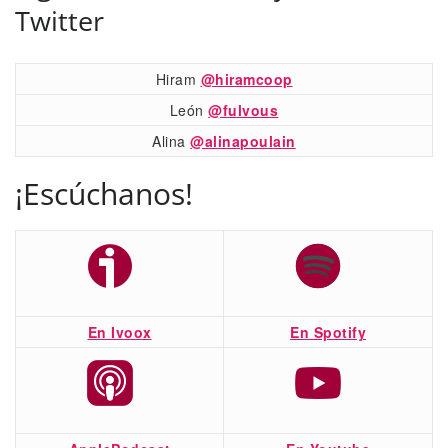
Twitter
Hiram
@hiramcoop
León
@fulvous
Alina
@alinapoulain
¡Escúchanos!
En Ivoox
En Spotify