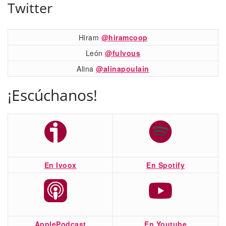
Twitter
Hiram
@hiramcoop
León
@fulvous
Alina
@alinapoulain
¡Escúchanos!
En Ivoox
En Spotify
ApplePodcast
En Youtube