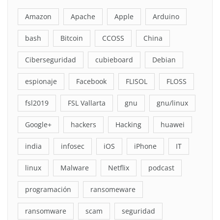
Amazon
Apache
Apple
Arduino
bash
Bitcoin
CCOSS
China
Ciberseguridad
cubieboard
Debian
espionaje
Facebook
FLISOL
FLOSS
fsl2019
FSL Vallarta
gnu
gnu/linux
Google+
hackers
Hacking
huawei
india
infosec
iOS
iPhone
IT
linux
Malware
Netflix
podcast
programación
ransomeware
ransomware
scam
seguridad