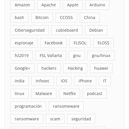
Amazon
Apache
Apple
Arduino
bash
Bitcoin
CCOSS
China
Ciberseguridad
cubieboard
Debian
espionaje
Facebook
FLISOL
FLOSS
fsl2019
FSL Vallarta
gnu
gnu/linux
Google+
hackers
Hacking
huawei
india
infosec
iOS
iPhone
IT
linux
Malware
Netflix
podcast
programación
ransomeware
ransomware
scam
seguridad